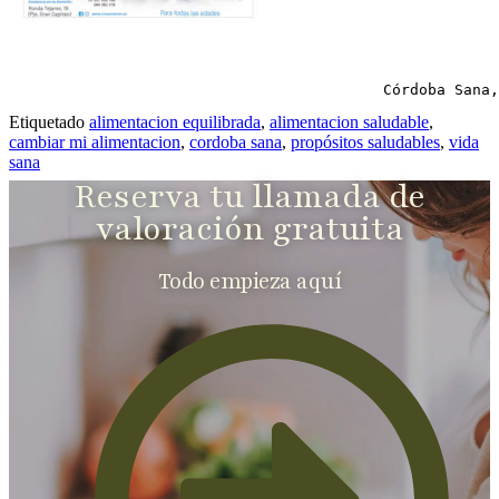
                                          Córdoba Sana,
Etiquetado
alimentacion equilibrada
,
alimentacion saludable
,
cambiar mi alimentacion
,
cordoba sana
,
propósitos saludables
,
vida
sana
Reserva tu llamada de
valoración gratuita
Todo empieza aquí